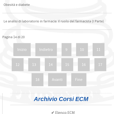
Obesità e diabete
Le analisi di laboratorio in farmacia: il ruolo del farmacista (I Parte)
Pagina 14 di 20
Inizio
Indietro
9
10
11
12
13
14
15
16
17
18
Avanti
Fine
Archivio Corsi ECM
✔ Elenco ECM