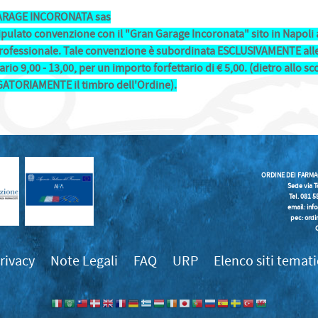
ARAGE INCORONATA sas
tipulato convenzione con il "Gran Garage Incoronata" sito in Napoli a
Professionale. Tale convenzione è subordinata ESCLUSIVAMENTE alle 
rio 9,00 - 13,00, per un importo forfettario di € 5,00. (dietro allo sc
ATORIAMENTE il timbro dell'Ordine).
ORDINE DEI FARMA
Sede via T
Tel. 081 
email:
inf
pec: ordi
rivacy
Note Legali
FAQ
URP
Elenco siti temati