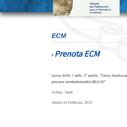
ECM
Prenota ECM
Corso ECM:
I ediz
. I° parte: “
Corso teorico-p
precoce semiautomatica
(
BLS-D
)”
Ordine - Sede
Sabato 23 Febbraio, 2013