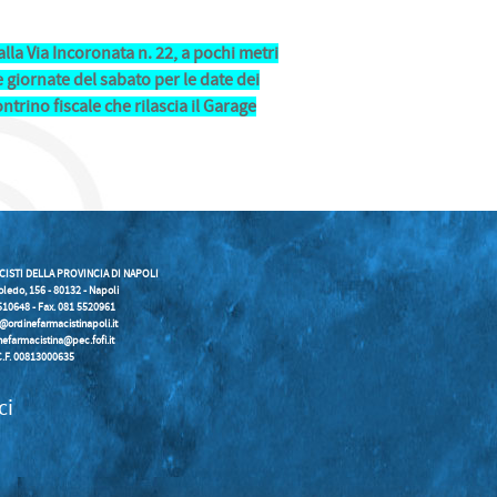
lla Via Incoronata n. 22, a pochi metri
giornate del sabato per le date dei
ontrino fiscale che rilascia il Garage
CISTI DELLA PROVINCIA DI NAPOLI
oledo, 156 - 80132 - Napoli
5510648 - Fax. 081 5520961
o@ordinefarmacistinapoli.it
nefarmacistina@pec.fofi.it
C.F. 00813000635
ci