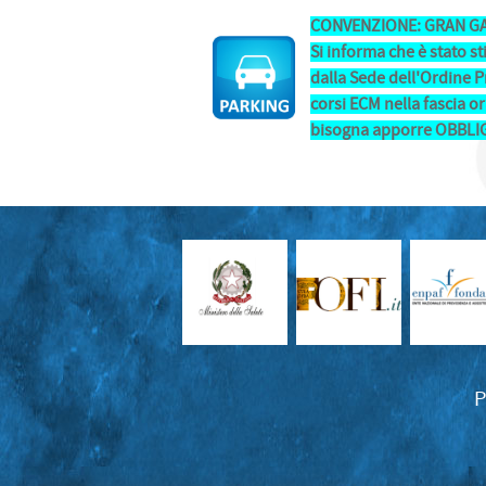
CONVENZIONE: GRAN G
Si informa che è stato s
dalla Sede dell'Ordine 
corsi ECM nella fascia ora
bisogna apporre OBBLIG
P