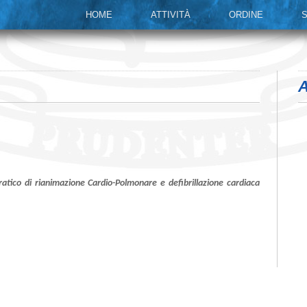
HOME
ATTIVITÀ
ORDINE
S
A
ratico di rianimazione Cardio-Polmonare e defibrillazione cardiaca