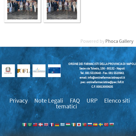
Powered by
Phoca Gallery
ORDINE DEI FARMACISTI DELLA PROVINCIA DI NAPOLI
Sede via Toledo, 156 - 80132 - Napoli
Tel. 081 5510648 - Fax. 081 5520961
email:
info@ordinefarmacistinapoli.it
pec: ordinefarmacistina@pec.fofi.it
C.F. 00813000635
Privacy
Note Legali
FAQ
URP
Elenco siti
tematici