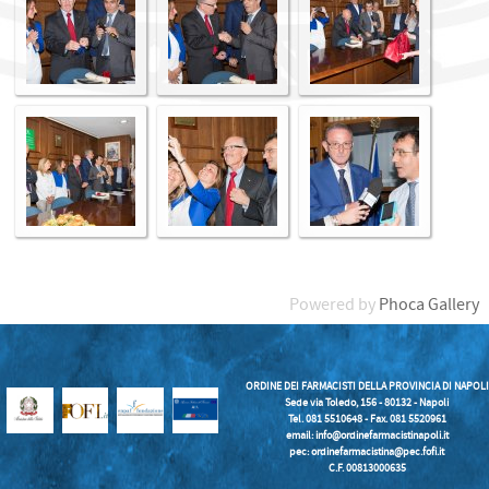
Powered by
Phoca Gallery
ORDINE DEI FARMACISTI DELLA PROVINCIA DI NAPOLI
Sede via Toledo, 156 - 80132 - Napoli
Tel. 081 5510648 - Fax. 081 5520961
email:
info@ordinefarmacistinapoli.it
pec: ordinefarmacistina@pec.fofi.it
C.F. 00813000635