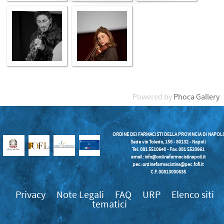
Powered by
Phoca Gallery
ORDINE DEI FARMACISTI DELLA PROVINCIA DI NAPOLI
Sede via Toledo, 156 - 80132 - Napoli
Tel. 081 5510648 - Fax. 081 5520961
email:
info@ordinefarmacistinapoli.it
pec: ordinefarmacistina@pec.fofi.it
C.F. 00813000635
Privacy
Note Legali
FAQ
URP
Elenco siti
tematici