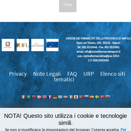
Fine
ORDINE DEI FARMACISTI DELLA PROVINCIA DI NAPOLI
Sede via Toledo, 156 - 80132 - Napoli
Tel. 081 5510648 - Fax. 081 5520961
email:
info@ordinefarmacistinapoli.it
pec: ordinefarmacistina@pec.fofi.it
C.F. 00813000635
Privacy
Note Legali
FAQ
URP
Elenco siti
tematici
NOTA! Questo sito utilizza i cookie e tecnologie
989839
simili.
Se non si modificano le impostazioni del browser, l'utente accetta.
Per