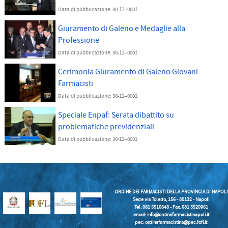
Data di pubblicazione: 30-11--0001
Giuramento di Galeno e Medaglie alla
Professione
Data di pubblicazione: 30-11--0001
Cerimonia Giuramento di Galeno Giovani
Farmacisti
Data di pubblicazione: 30-11--0001
Speciale Enpaf: Serata dibattito su
problematiche previdenziali
Data di pubblicazione: 30-11--0001
ORDINE DEI FARMACISTI DELLA PROVINCIA DI NAPOLI
Sede via Toledo, 156 - 80132 - Napoli
Tel. 081 5510648 - Fax. 081 5520961
email:
info@ordinefarmacistinapoli.it
pec: ordinefarmacistina@pec.fofi.it