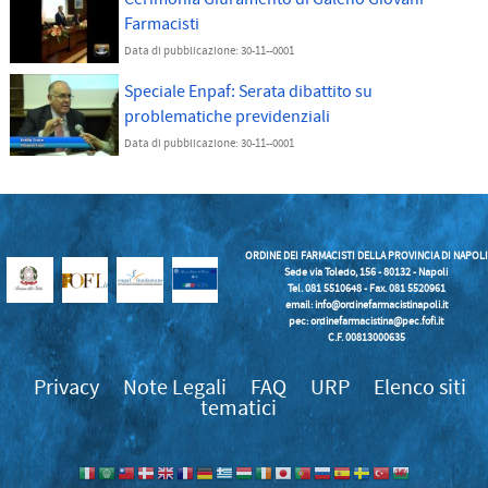
Farmacisti
Data di pubblicazione: 30-11--0001
Speciale Enpaf: Serata dibattito su
problematiche previdenziali
Data di pubblicazione: 30-11--0001
ORDINE DEI FARMACISTI DELLA PROVINCIA DI NAPOLI
Sede via Toledo, 156 - 80132 - Napoli
Tel. 081 5510648 - Fax. 081 5520961
email:
info@ordinefarmacistinapoli.it
pec: ordinefarmacistina@pec.fofi.it
C.F. 00813000635
Privacy
Note Legali
FAQ
URP
Elenco siti
tematici