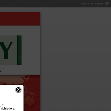
Basic HTML Version
 ti
 richiederà